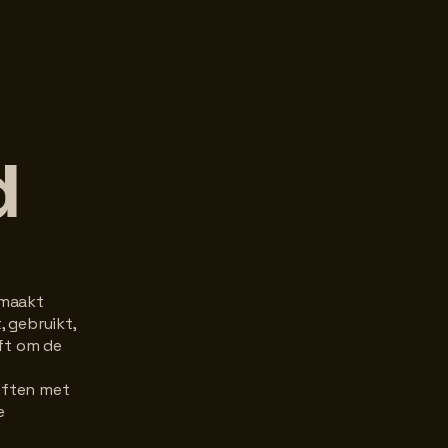
d
dmaakt
 gebruikt,
ft om de
riften met
e