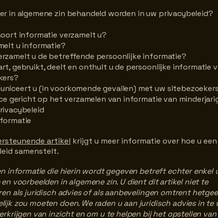
er in algemene zin behandeld worden in uw privacybeleid?
soort informatie verzamelt u?
melt u informatie?
rzamelt u de betreffende persoonlijke informatie?
t, gebruikt, deelt en onthult u de persoonlijke informatie 
kers?
niceert u (in voorkomende gevallen) met uw sitebezoeker
ice gericht op het verzamelen van informatie van minderjar
rivacybeleid
formatie
ersteunende artikel
krijgt u meer informatie over hoe u een
leid samenstelt.
en informatie die hierin wordt gegeven betreft echter enkel u
 en voorbeelden in algemene zin. U dient dit artikel niet te
ren als juridisch advies of als aanbevelingen omtrent hetge
ijk zou moeten doen. We raden u aan juridisch advies in te
erkrijgen van inzicht en om u te helpen bij het opstellen va