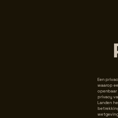
Een privac
waarop ee
openbaar 
privacy v
Landen heb
betrekking
wetgeving 