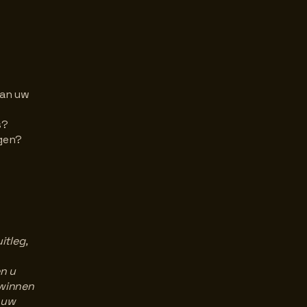
van uw
s?
igen?
itleg,
en u
 winnen
n uw