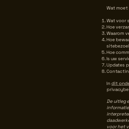
Wat moet 
Wat voor 
Hoe verza
Waarom ve
Hoe bewaar
sitebezoe
Hoe commu
Is uw serv
Updates p
Contactin
In
dit ond
privacybe
De uitleg 
informatie
interprete
daadwerkel
voor het v